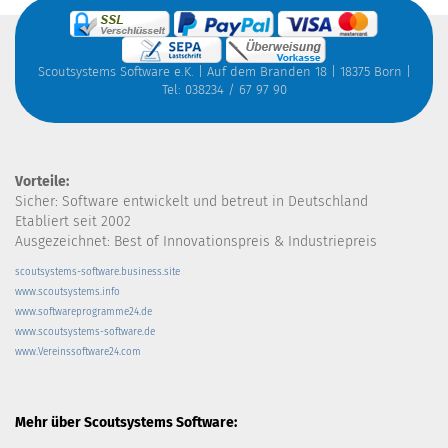
Scoutsystems Software e.K. | Auf dem Branden 18 | 18375 Born |
Tel: 038234 / 67 97 90
Vorteile:
Sicher: Software entwickelt und betreut in Deutschland
Etabliert seit 2002
Ausgezeichnet: Best of Innovationspreis & Industriepreis
scoutsystems-software.business.site
www.scoutsystems.info
www.softwareprogramme24.de
www.scoutsystems-software.de
www.Vereinssoftware24.com
Mehr über Scoutsystems Software: