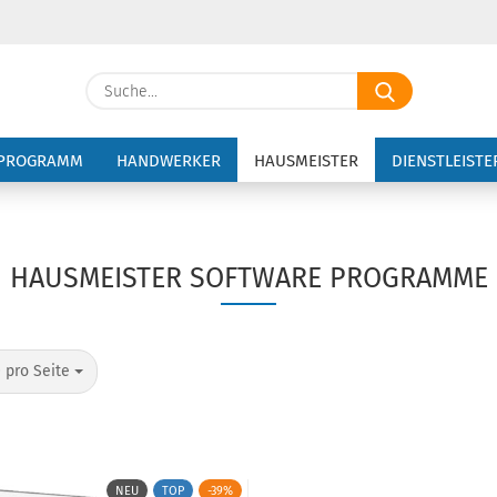
Suche...
E-Ma
PROGRAMM
HANDWERKER
HAUSMEISTER
DIENSTLEISTE
Pass
HAUSMEISTER SOFTWARE PROGRAMME
Konto 
o Seite
Passw
 pro Seite
NEU
TOP
-39%