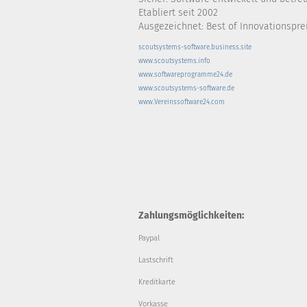
Etabliert seit 2002
Ausgezeichnet: Best of Innovationsprei
scoutsystems-software.business.site
www.scoutsystems.info
www.softwareprogramme24.de
www.scoutsystems-software.de
www.Vereinssoftware24.com
Zahlungsmöglichkeiten:
Paypal
Lastschrift
Kreditkarte
Vorkasse