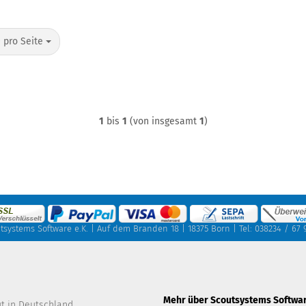
o Seite
 pro Seite
1
bis
1
(von insgesamt
1
)
tsystems Software e.K. | Auf dem Branden 18 | 18375 Born | Tel: 038234 / 67 
Mehr über Scoutsystems Softwar
ut in Deutschland