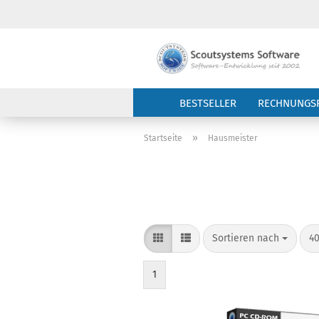
BESTSELLER
RECHNUNGS
»
Startseite
Hausmeister
Sortieren nach
pr
Sortieren nach
40
1