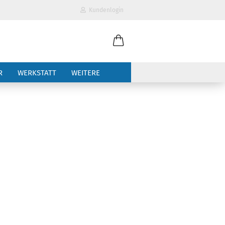
Kundenlogin
il
R
WERKSTATT
WEITERE
wort
erstellen
ort vergessen?