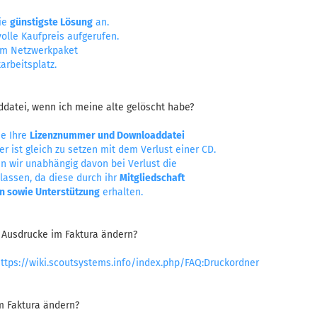
die
günstigste Lösung
an.
volle Kaufpreis aufgerufen.
m Netzwerkpaket
arbeitsplatz.
ddatei, wenn ich meine alte gelöscht habe?
ie Ihre
Lizenznummer und Downloaddatei
ser ist gleich zu setzen mit dem Verlust einer CD.
 wir unabhängig davon bei Verlust die
assen, da diese durch ihr
Mitgliedschaft
n sowie Unterstützung
erhalten.
r Ausdrucke im Faktura ändern?
ttps://wiki.scoutsystems.info/index.php/FAQ:Druckordner
m Faktura ändern?