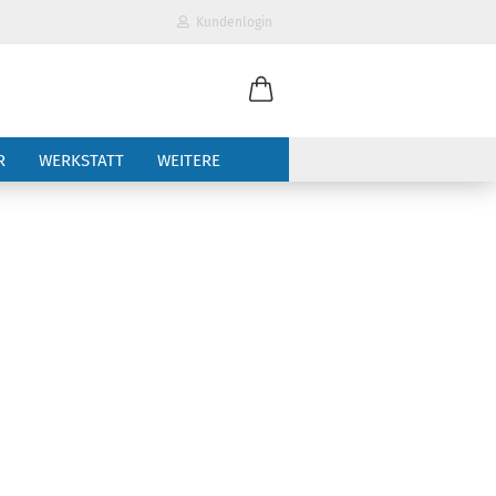
Kundenlogin
il
R
WERKSTATT
WEITERE
wort
erstellen
ort vergessen?