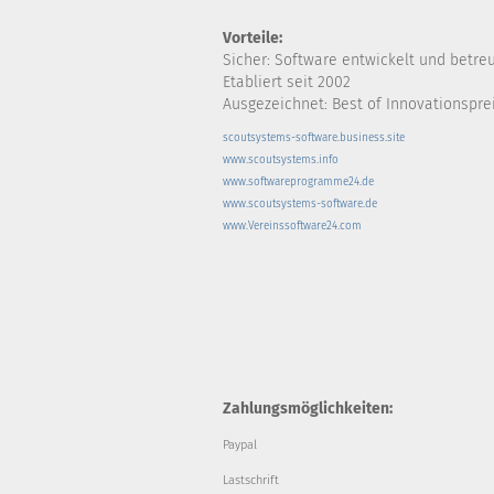
Vorteile:
Sicher: Software entwickelt und betre
Etabliert seit 2002
Ausgezeichnet: Best of Innovationsprei
scoutsystems-software.business.site
www.scoutsystems.info
www.softwareprogramme24.de
www.scoutsystems-software.de
www.Vereinssoftware24.com
Zahlungsmöglichkeiten:
Paypal
Lastschrift