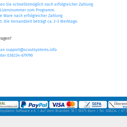
en Sie schnellstmöglich nach erfolgreicher Zahlung
d Lizenznummer zum Programm.
e Ware nach erfolgreicher Zahlung
. Die Versandzeit beträgt ca. 2-3 Werktage.
Fragen?
l an support@scoutsystems.info
nter 038234-679790
tsystems Software e.K. | Auf dem Branden 18 | 18375 Born | Tel: 038234 / 67 