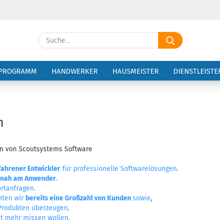
Suche...
E-Ma
PROGRAMM
HANDWERKER
HAUSMEISTER
DIENSTLEISTE
Pass
n
gen von Scoutsystems Software
Konto 
Passw
fahrener Entwickler
für professionelle Softwarelösungen.
nah am Anwender
.
rtanfragen.
nten wir
bereits eine Großzahl von Kunden
sowie
,
Produkten überzeugen,
ht mehr missen wollen.