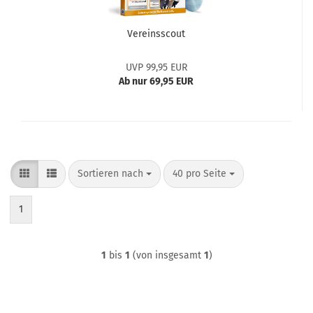
Vereinsscout
UVP 99,95 EUR
Ab nur 69,95 EUR
Sortieren nach
pro Seite
Sortieren nach
40 pro Seite
1
1
bis
1
(von insgesamt
1
)