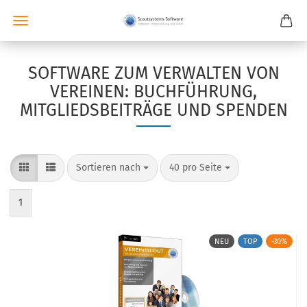
SOFTWARE ZUM VERWALTEN VON
VEREINEN: BUCHFÜHRUNG,
MITGLIEDSBEITRÄGE UND SPENDEN
Sortieren nach
pro Seite
Sortieren nach
40 pro Seite
1
NEU
TOP
-30%