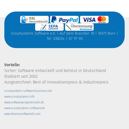
Scoutsystems Software e.K. | Auf dem Branden 18 | 18375 Born |
Tel: 038234 / 67 97 90
Vorteile:
Sicher: Software entwickelt und betreut in Deutschland
Etabliert seit 2002
Ausgezeichnet: Best of Innovationspreis & Industriepreis
scoutsystems-software.business.site
www.scoutsystems.info
www.softwareprogramme24.de
www.scoutsystems-software.de
www.Vereinssoftware24.com