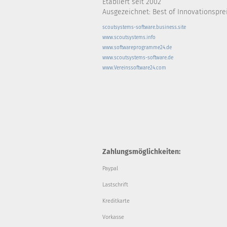
Etabliert seit 2002
Ausgezeichnet: Best of Innovationsprei
scoutsystems-software.business.site
www.scoutsystems.info
www.softwareprogramme24.de
www.scoutsystems-software.de
www.Vereinssoftware24.com
Zahlungsmöglichkeiten:
Paypal
Lastschrift
Kreditkarte
Vorkasse