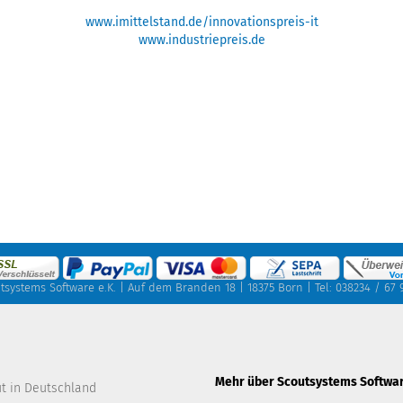
www.imittelstand.de/innovationspreis-it
www.industriepreis.de
tsystems Software e.K. | Auf dem Branden 18 | 18375 Born | Tel: 038234 / 67 
Mehr über Scoutsystems Softwar
ut in Deutschland