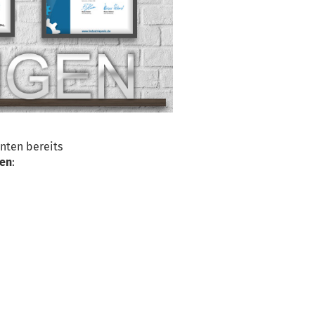
nten bereits
len
: