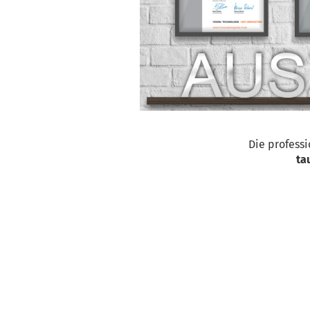
Die profess
ta