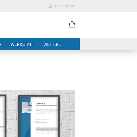
Kundenlogin
il
R
WERKSTATT
WEITERE
wort
erstellen
ort vergessen?