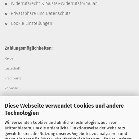
Widerrufsrecht & Muster-Widerrufsformular
Privatsphäre und Datenschutz
Cookie Einstellungen
Zahlungsmöglichkeiten:
Paypal
Lastschrift
Kreditkarte
Vorkasse
Service für Updateclub-Mitglieder
Diese Webseite verwendet Cookies und andere
Technologien
Alle Updates
Wir verwenden Cookies und ähnliche Technologien, auch von
Erweiterter Support
Drittanbietern, um die ordentliche Funktionsweise der Website zu
Fernwartung
gewährleisten, die Nutzung unseres Angebotes zu analysieren und