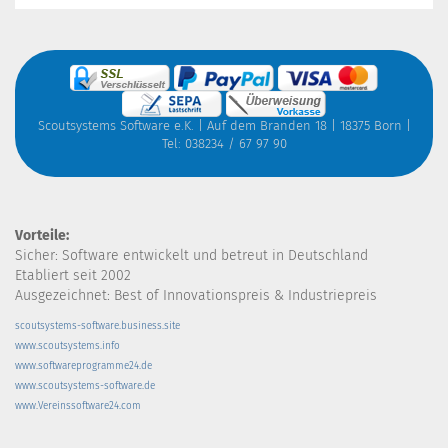
Scoutsystems Software e.K. | Auf dem Branden 18 | 18375 Born |
Tel: 038234 / 67 97 90
Vorteile:
Sicher: Software entwickelt und betreut in Deutschland
Etabliert seit 2002
Ausgezeichnet: Best of Innovationspreis & Industriepreis
scoutsystems-software.business.site
www.scoutsystems.info
www.softwareprogramme24.de
www.scoutsystems-software.de
www.Vereinssoftware24.com