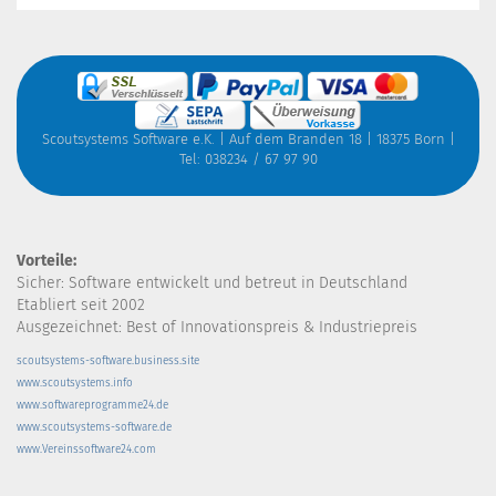
Scoutsystems Software e.K. | Auf dem Branden 18 | 18375 Born |
Tel: 038234 / 67 97 90
Vorteile:
Sicher: Software entwickelt und betreut in Deutschland
Etabliert seit 2002
Ausgezeichnet: Best of Innovationspreis & Industriepreis
scoutsystems-software.business.site
www.scoutsystems.info
www.softwareprogramme24.de
www.scoutsystems-software.de
www.Vereinssoftware24.com