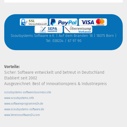
Scoutsystems Software e.K. | Auf dem Branden 18 | 18375 Born |
Tel: 038234 / 67 97 90
Vorteile:
Sicher: Software entwickelt und betreut in Deutschland
Etabliert seit 2002
Ausgezeichnet: Best of Innovationspreis & Industriepreis
scoutsystems-software.business.site
www.scoutsystems.info
www.softwareprogramme24.de
www.scoutsystems-software.de
www.Vereinssoftware24.com