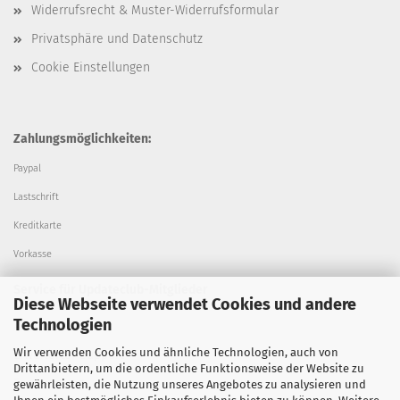
Widerrufsrecht & Muster-Widerrufsformular
Privatsphäre und Datenschutz
Cookie Einstellungen
Zahlungsmöglichkeiten:
Paypal
Lastschrift
Kreditkarte
Vorkasse
Service für Updateclub-Mitglieder
Diese Webseite verwendet Cookies und andere
Technologien
Alle Updates
Wir verwenden Cookies und ähnliche Technologien, auch von
Erweiterter Support
Drittanbietern, um die ordentliche Funktionsweise der Website zu
Fernwartung
gewährleisten, die Nutzung unseres Angebotes zu analysieren und