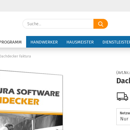
Suche...
E-Ma
PROGRAMM
HANDWERKER
HAUSMEISTER
DIENSTLEISTE
Pass
Dachdecker Faktura
(Art.Nr.
Dac
Konto 
Passw
Netzw