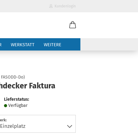
Kundenlogin
il
R
WERKSTATT
WEITERE
wort
:
FASODD-Do
)
hdecker Faktura
erstellen
Lieferstatus:
ort vergessen?
Verfügbar
erk: