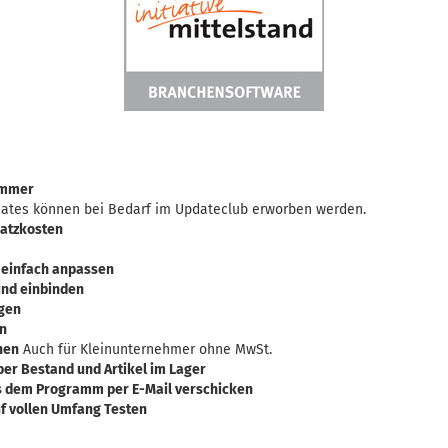
ummer
ates können bei Bedarf im Updateclub erworben werden.
satzkosten
 einfach anpassen
und einbinden
igen
en
nen
Auch für Kleinunternehmer ohne MwSt.
ber Bestand und Artikel im Lager
s dem Programm per E-Mail verschicken
f vollen Umfang Testen