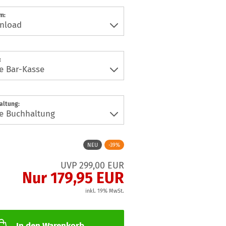
m:
:
altung:
NEU
-39%
UVP 299,00 EUR
Nur 179,95 EUR
inkl. 19% MwSt.
In den Warenkorb