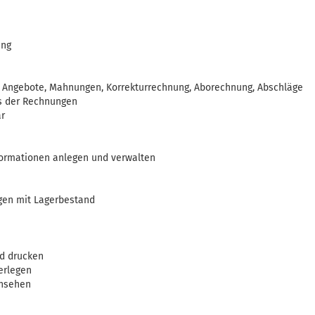
ung
, Angebote, Mahnungen, Korrekturrechnung, Aborechnung, Abschläge
s der Rechnungen
ar
nformationen anlegen und verwalten
egen mit Lagerbestand
nd drucken
erlegen
insehen